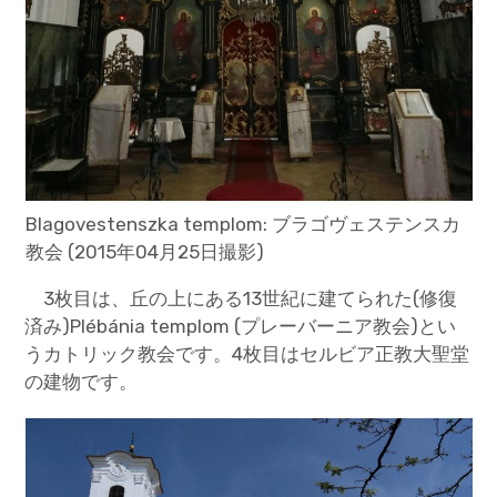
Blagovestenszka templom: ブラゴヴェステンスカ
教会 (2015年04月25日撮影)
3枚目は、丘の上にある13世紀に建てられた(修復
済み)Plébánia templom (プレーバーニア教会)とい
うカトリック教会です。4枚目はセルビア正教大聖堂
の建物です。