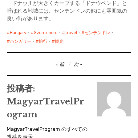
ドナウ川が大きくカーブする「ドナウベンド」と
呼ばれる地域には、センテンドレの他にも雰囲気の
良い街があります。
Hungary
・
Szentendre
・
travel
・
センテンドレ
・
ハンガリー
・
旅行
・
観光
投
前
次
稿
ナ
投稿者:
ビ
MagyarTravelPr
ゲ
ー
ogram
シ
MagyarTravelProgram のすべての
ョ
投稿を表示