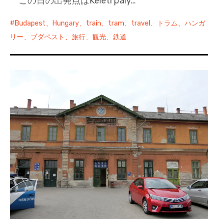
この日の出発点はKeleti pály…
Budapest、Hungary、train、tram、travel、トラム、ハンガ
リー、ブダペスト、旅行、観光、鉄道