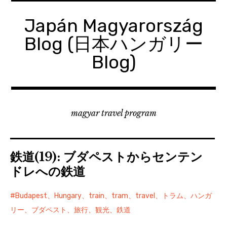
コ
ン
Japán Magyarország
テ
Blog (日本ハンガリー
ン
ツ
Blog)
へ
移
動
magyar travel program
鉄道(19): ブダペストからセンテン
ドレへの鉄道
Budapest、Hungary、train、tram、travel、トラム、ハンガ
リー、ブダペスト、旅行、観光、鉄道