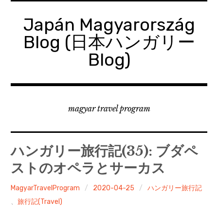
コ
ン
Japán Magyarország
テ
Blog (日本ハンガリー
ン
ツ
Blog)
へ
移
動
magyar travel program
ハンガリー旅行記(35): ブダペ
ストのオペラとサーカス
MagyarTravelProgram
2020-04-25
ハンガリー旅行記
、
旅行記(Travel)