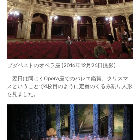
ブダペストのオペラ座 (2016年12月26日撮影)
翌日は同じくOpera座でのバレエ鑑賞、クリスマ
スということで4枚目のように定番のくるみ割り人形
を見ました。