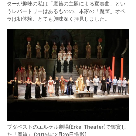
ターが趣味の私は「魔笛の主題による変奏曲」とい
うレパートリーはあるものの、本家の「魔笛」オペ
ラは初体験、とても興味深く拝見しました。
ブダペストのエルケル劇場(Erkel Theater)で鑑賞し
た「魔笛」 (2016年12月26日撮影)