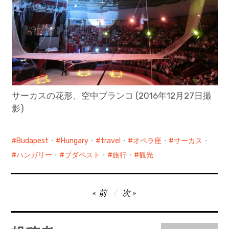
サーカスの花形、空中ブランコ (2016年12月27日撮
影)
Budapest
・
Hungary
・
travel
・
オペラ座
・
サーカス
・
ハンガリー
・
ブダペスト
・
旅行
・
観光
投
前
次
稿
ナ