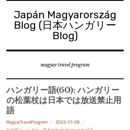
コ
ン
Japán Magyarország
テ
Blog (日本ハンガリー
ン
ツ
Blog)
へ
移
動
magyar travel program
ハンガリー語(60): ハンガリー
の松葉杖は日本では放送禁止用
語
MagyarTravelProgram
2022-01-08