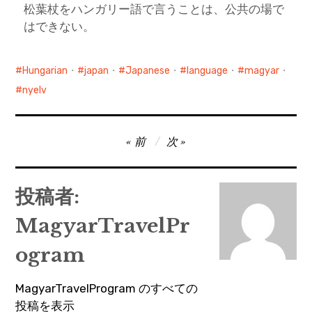
松葉杖をハンガリー語で言うことは、公共の場で
はできない。
Hungarian
・
japan
・
Japanese
・
language
・
magyar
・
nyelv
投
前
次
稿
ナ
投稿者:
ビ
MagyarTravelPr
ゲ
ー
ogram
シ
MagyarTravelProgram のすべての
ョ
投稿を表示