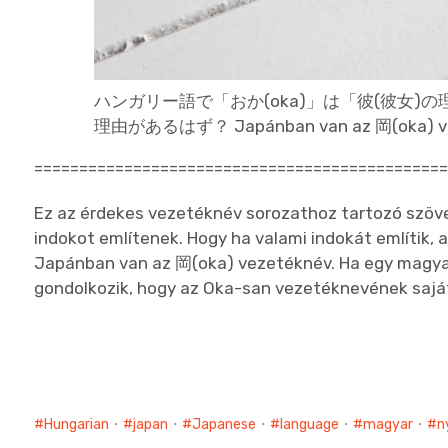
ハンガリー語で「おか(oka)」は「彼(彼女
理由があるはず？ Japánban van az 岡(oka) vezet
=============================================
Ez az érdekes vezetéknév sorozathoz tartozó szöveg
indokot említenek. Hogy ha valami indokát említik, 
Japánban van az 岡(oka) vezetéknév. Ha egy magyar
gondolkozik, hogy az Oka-san vezetéknevének saját
Hungarian
・
japan
・
Japanese
・
language
・
magyar
・
n