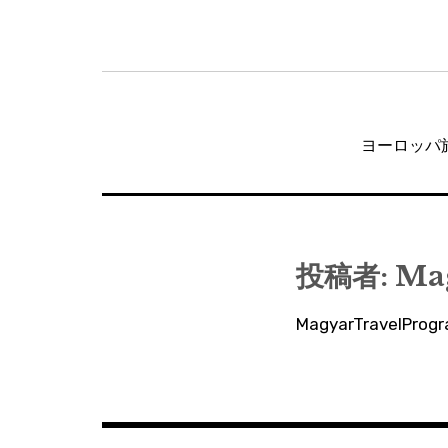
投
稿
ヨーロッパ旅
ナ
ビ
ゲ
ー
投稿者:
Ma
シ
MagyarTravelP
ョ
ン