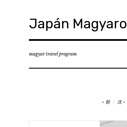
コ
ン
テ
Japán Magyar
ン
ツ
へ
移
動
magyar travel program
投
前
次
稿
ナ