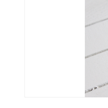
ビ
ゲ
ー
シ
ョ
ン