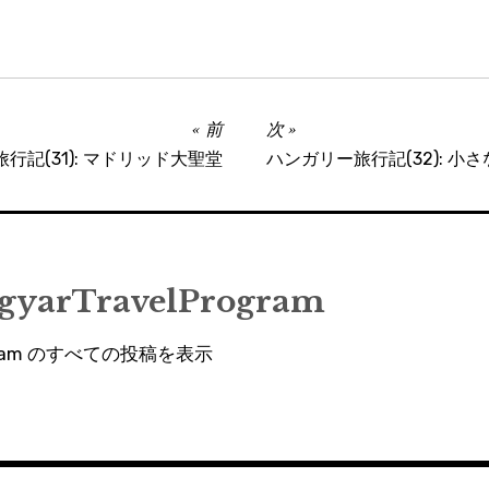
前
次
行記(31): マドリッド大聖堂
ハンガリー旅行記(32): 小
gyarTravelProgram
rogram のすべての投稿を表示