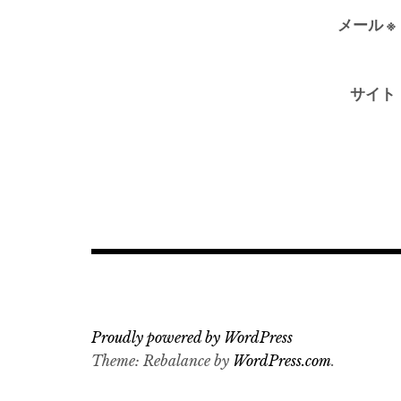
メール
※
サイト
Proudly powered by WordPress
Theme: Rebalance by
WordPress.com
.