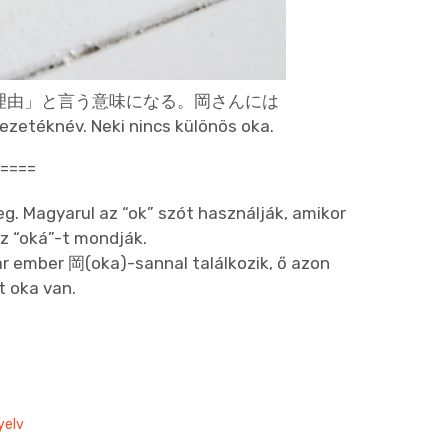
)の理由」と言う意味になる。岡さんには
éknév. Neki nincs különös oka.
=====
. Magyarul az “ok” szót használják, amikor
az “oká”-t mondják.
 ember 岡(oka)-sannal találkozik, ő azon
 oka van.
yelv