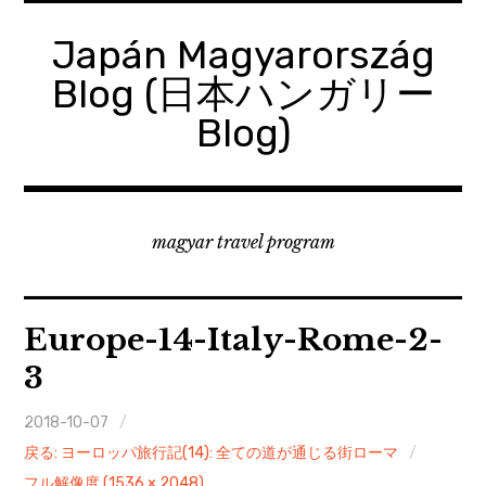
コ
ン
Japán Magyarország
テ
Blog (日本ハンガリー
ン
ツ
Blog)
へ
移
動
magyar travel program
Europe-14-Italy-Rome-2-
3
2018-10-07
戻る: ヨーロッパ旅行記(14): 全ての道が通じる街ローマ
フル解像度 (1536 × 2048)