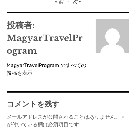
投
前
次
稿
ナ
投稿者:
ビ
MagyarTravelPr
ゲ
ー
ogram
シ
MagyarTravelProgram のすべての
ョ
投稿を表示
ン
コメントを残す
メールアドレスが公開されることはありません。
※
が付いている欄は必須項目です