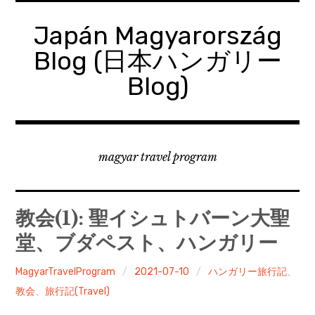
コ
ン
Japán Magyarország
テ
Blog (日本ハンガリー
ン
ツ
Blog)
へ
移
動
magyar travel program
教会(1): 聖イシュトバーン大聖
堂、ブダペスト、ハンガリー
MagyarTravelProgram
2021-07-10
ハンガリー旅行記
、
教会
、
旅行記(Travel)