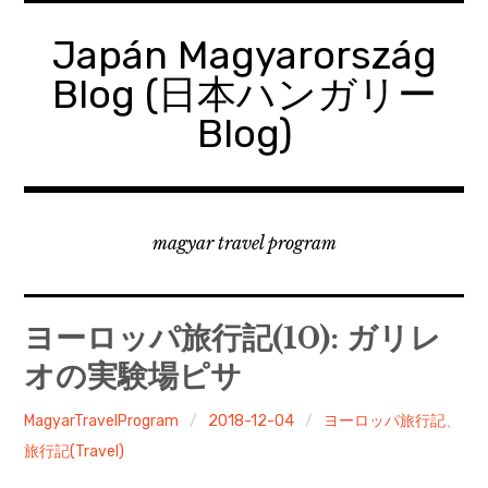
コ
ン
Japán Magyarország
テ
Blog (日本ハンガリー
ン
ツ
Blog)
へ
移
動
magyar travel program
ヨーロッパ旅行記(10): ガリレ
オの実験場ピサ
MagyarTravelProgram
2018-12-04
ヨーロッパ旅行記
、
旅行記(Travel)