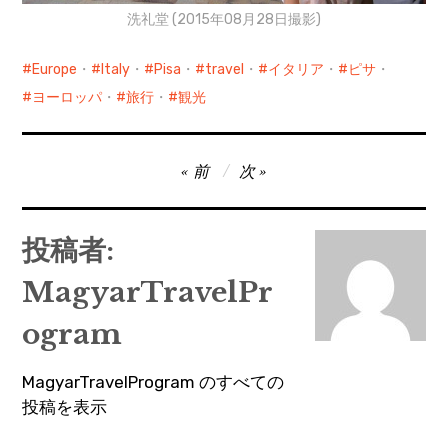
洗礼堂 (2015年08月28日撮影)
Europe
・
Italy
・
Pisa
・
travel
・
イタリア
・
ピサ
・
ヨーロッパ
・
旅行
・
観光
投
前
次
稿
ナ
投稿者:
ビ
MagyarTravelPr
ゲ
ー
ogram
シ
MagyarTravelProgram のすべての
ョ
投稿を表示
ン