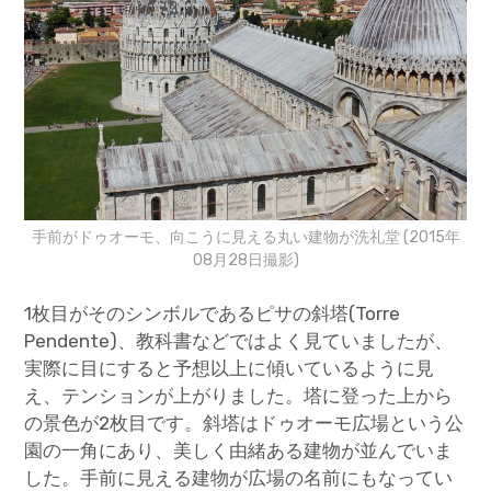
手前がドゥオーモ、向こうに見える丸い建物が洗礼堂 (2015年
08月28日撮影)
1枚目がそのシンボルであるピサの斜塔(Torre
Pendente)、教科書などではよく見ていましたが、
実際に目にすると予想以上に傾いているように見
え、テンションが上がりました。塔に登った上から
の景色が2枚目です。斜塔はドゥオーモ広場という公
園の一角にあり、美しく由緒ある建物が並んでいま
した。手前に見える建物が広場の名前にもなってい