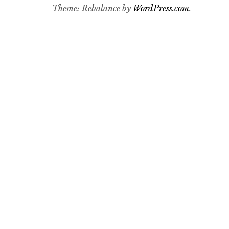
Theme: Rebalance by
WordPress.com
.