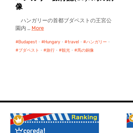
像
ハンガリーの首都ブダペストの王宮公
園内 …
More
Budapest
・
Hungary
・
travel
・
ハンガリー
・
ブダペスト
・
旅行
・
観光
・
馬の銅像