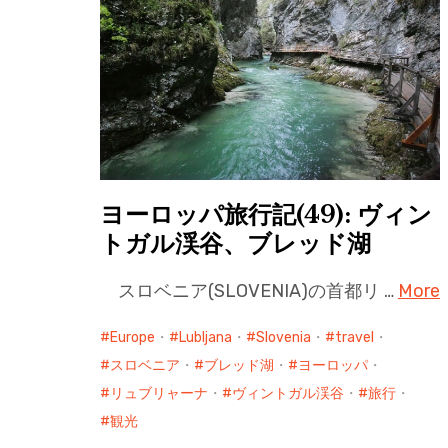
ヨーロッパ旅行記(49): ヴィン
トガル渓谷、ブレッド湖
スロベニア(SLOVENIA)の首都リ …
More
Europe
・
Lubljana
・
Slovenia
・
travel
・
スロベニア
・
ブレッド湖
・
ヨーロッパ
・
リュブリャーナ
・
ヴィントガル渓谷
・
旅行
・
観光