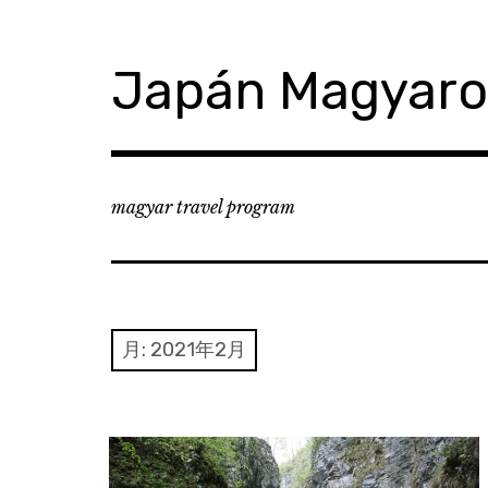
コ
ン
テ
Japán Magyar
ン
ツ
へ
移
動
magyar travel program
月:
2021年2月