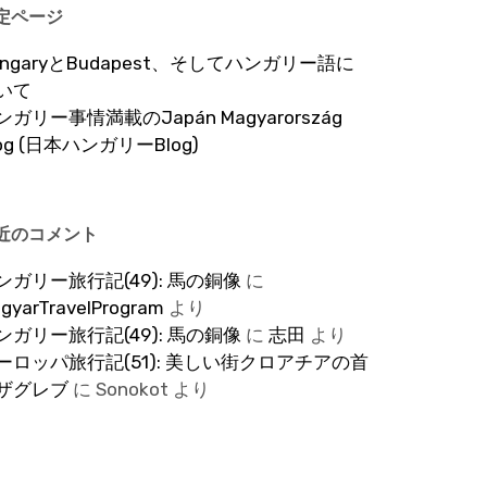
定ページ
ungaryとBudapest、そしてハンガリー語に
いて
ンガリー事情満載のJapán Magyarország
log (日本ハンガリーBlog)
近のコメント
ンガリー旅行記(49): 馬の銅像
に
gyarTravelProgram
より
ンガリー旅行記(49): 馬の銅像
に
志田
より
ーロッパ旅行記(51): 美しい街クロアチアの首
ザグレブ
に
Sonokot
より