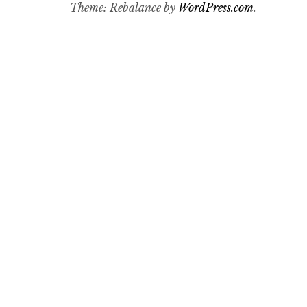
Theme: Rebalance by
WordPress.com
.