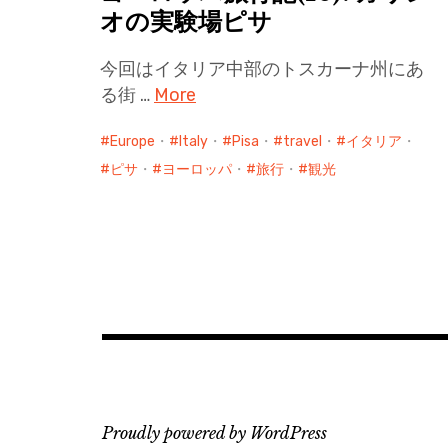
オの実験場ピサ
今回はイタリア中部のトスカーナ州にあ
る街 …
More
Europe
・
Italy
・
Pisa
・
travel
・
イタリア
・
ピサ
・
ヨーロッパ
・
旅行
・
観光
Proudly powered by WordPress