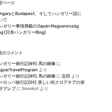
定ページ
ungaryとBudapest、そしてハンガリー語に
いて
ンガリー事情満載のJapán Magyarország
log (日本ハンガリーBlog)
近のコメント
ンガリー旅行記(49): 馬の銅像
に
gyarTravelProgram
より
ンガリー旅行記(49): 馬の銅像
に
志田
より
ーロッパ旅行記(51): 美しい街クロアチアの首
ザグレブ
に
Sonokot
より