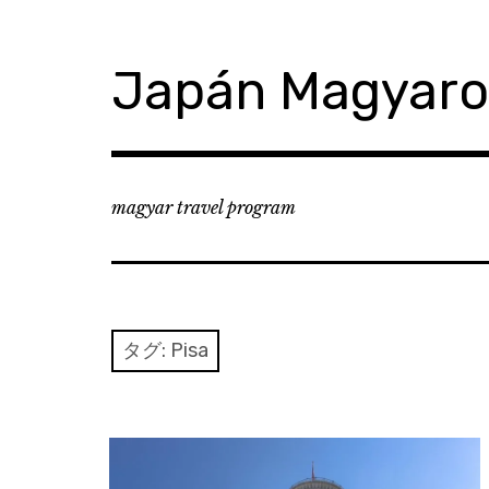
コ
ン
テ
Japán Magyar
ン
ツ
へ
移
動
magyar travel program
タグ:
Pisa