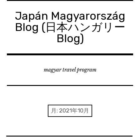
コ
ン
Japán Magyarország
テ
Blog (日本ハンガリー
ン
ツ
Blog)
へ
移
動
magyar travel program
月:
2021年10月