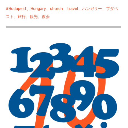
Budapest、Hungary、church、travel、ハンガリー、ブダペ
スト、旅行、観光、教会