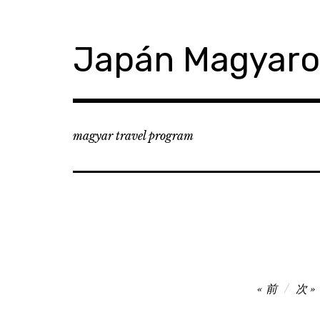
コ
ン
テ
Japán Magyar
ン
ツ
へ
移
動
magyar travel program
投
前
次
稿