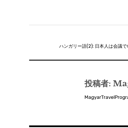
投
稿
ハンガリー語(2): 日本人は会
ナ
ビ
ゲ
ー
投稿者:
Ma
シ
MagyarTravelP
ョ
ン