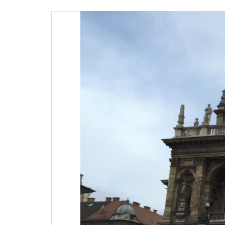
ナ
ビ
ゲ
ー
シ
ョ
ン