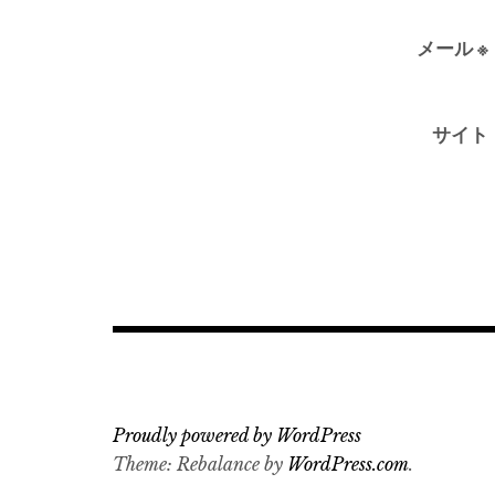
メール
※
サイト
Proudly powered by WordPress
Theme: Rebalance by
WordPress.com
.