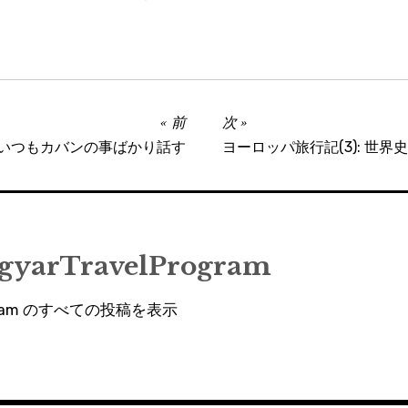
前
次
議でいつもカバンの事ばかり話す
ヨーロッパ旅行記(3): 世
gyarTravelProgram
rogram のすべての投稿を表示