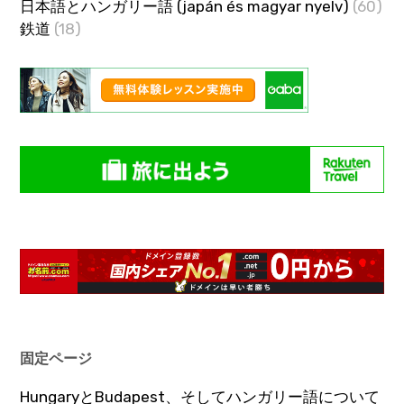
日本語とハンガリー語 (japán és magyar nyelv)
(60)
鉄道
(18)
固定ページ
HungaryとBudapest、そしてハンガリー語について