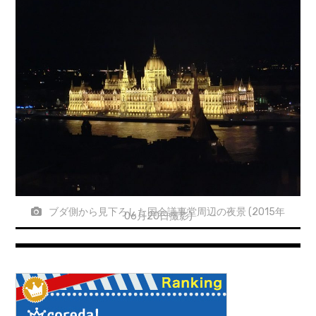
ブダ側から見下ろした国会議事堂周辺の夜景 (2015年
06月20日撮影)