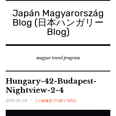
コ
ン
Japán Magyarország
テ
Blog (日本ハンガリー
ン
ツ
Blog)
へ
移
動
magyar travel program
Hungary-42-Budapest-
Nightview-2-4
2019-05-04
フル解像度 (1728 × 1296)