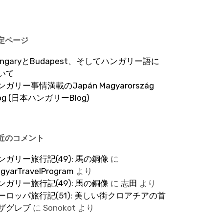
定ページ
ungaryとBudapest、そしてハンガリー語に
いて
ンガリー事情満載のJapán Magyarország
log (日本ハンガリーBlog)
近のコメント
ンガリー旅行記(49): 馬の銅像
に
gyarTravelProgram
より
ンガリー旅行記(49): 馬の銅像
に
志田
より
ーロッパ旅行記(51): 美しい街クロアチアの首
ザグレブ
に
Sonokot
より