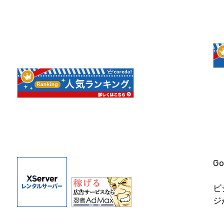
G
ビ
ジ