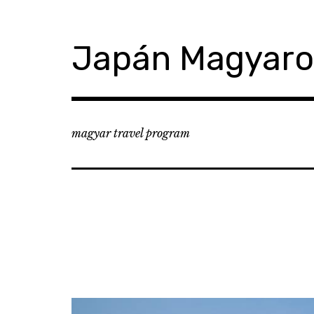
コ
ン
テ
Japán Magyar
ン
ツ
へ
移
動
magyar travel program