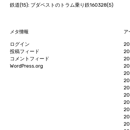
鉄道(15): ブダペストのトラム乗り鉄160328(5)
メタ情報
ア
ログイン
2
投稿フィード
2
コメントフィード
2
WordPress.org
2
2
2
2
2
2
2
2
2