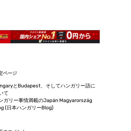
定ページ
ungaryとBudapest、そしてハンガリー語に
いて
ンガリー事情満載のJapán Magyarország
log (日本ハンガリーBlog)