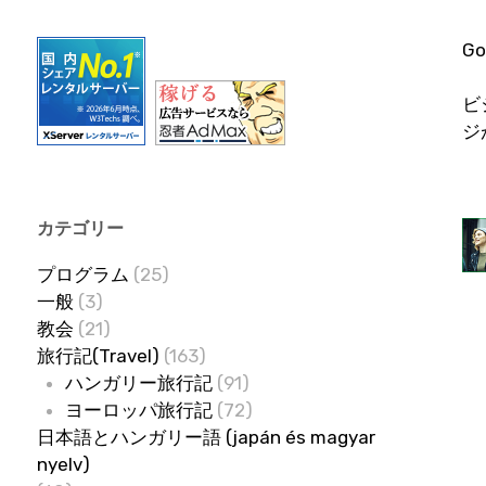
G
ビ
ジ
カテゴリー
プログラム
(25)
一般
(3)
教会
(21)
旅行記(Travel)
(163)
ハンガリー旅行記
(91)
ヨーロッパ旅行記
(72)
日本語とハンガリー語 (japán és magyar
nyelv)