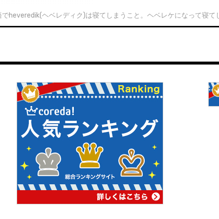
でheveredik(ヘベレディク)は寝てしまうこと。ヘベレケになって寝