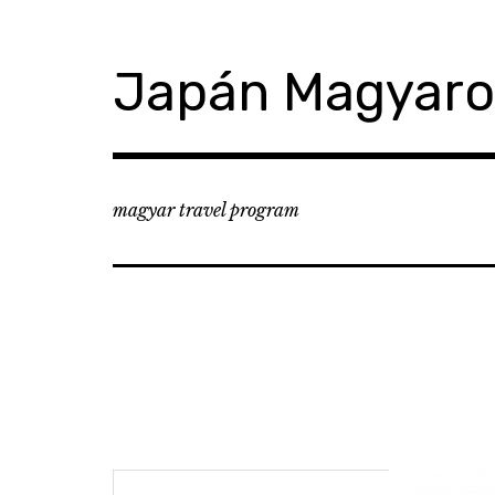
コ
ン
テ
Japán Magyar
ン
ツ
へ
移
動
magyar travel program