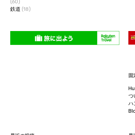
(60)
鉄道
(18)
固
H
つ
ハ
B