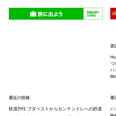
固
H
つ
ハ
B
最近の投稿
最
鉄道(19): ブダペストからセンテンドレへの鉄道
ハ
Ma