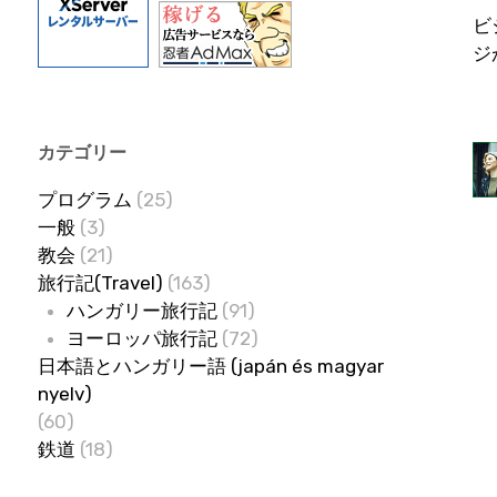
ビ
ジ
カテゴリー
プログラム
(25)
一般
(3)
教会
(21)
旅行記(Travel)
(163)
ハンガリー旅行記
(91)
ヨーロッパ旅行記
(72)
日本語とハンガリー語 (japán és magyar
nyelv)
(60)
鉄道
(18)