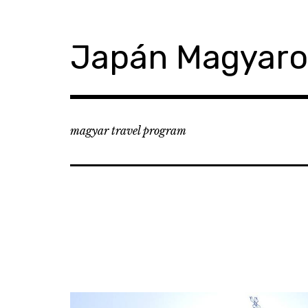
コ
ン
テ
Japán Magyar
ン
ツ
へ
移
動
magyar travel program