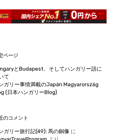
定ページ
ungaryとBudapest、そしてハンガリー語に
いて
ンガリー事情満載のJapán Magyarország
log (日本ハンガリーBlog)
近のコメント
ンガリー旅行記(49): 馬の銅像
に
gyarTravelProgram
より