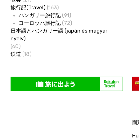
旅行記(Travel)
(163)
ハンガリー旅行記
(91)
ヨーロッパ旅行記
(72)
日本語とハンガリー語 (japán és magyar
nyelv)
(60)
鉄道
(18)
固
H