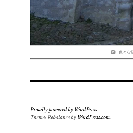
色々な建築
Proudly powered by WordPress
Theme: Rebalance by
WordPress.com
.