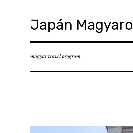
コ
ン
テ
Japán Magyar
ン
ツ
へ
移
動
magyar travel program