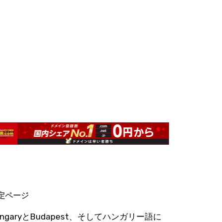
定ページ
ungaryとBudapest、そしてハンガリー語に