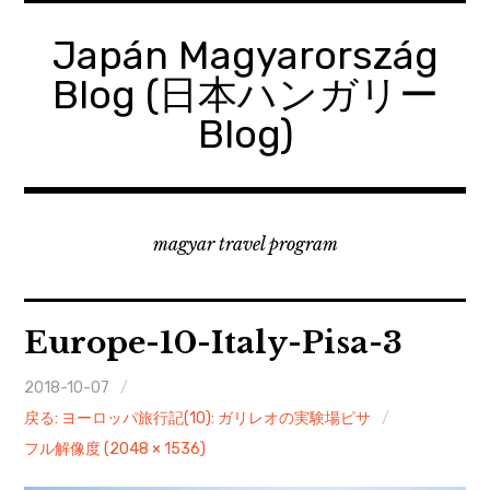
コ
ン
Japán Magyarország
テ
Blog (日本ハンガリー
ン
ツ
Blog)
へ
移
動
magyar travel program
Europe-10-Italy-Pisa-3
2018-10-07
戻る: ヨーロッパ旅行記(10): ガリレオの実験場ピサ
フル解像度 (2048 × 1536)