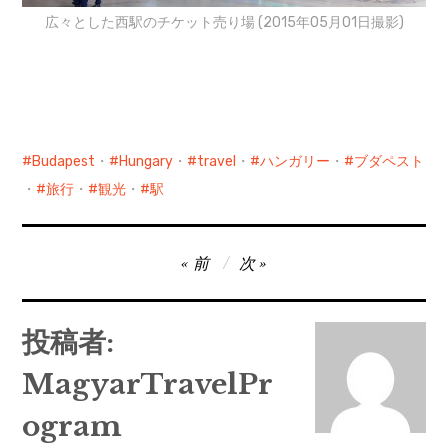
広々とした西駅のチケット売り場 (2015年05月01日撮影)
Budapest
・
Hungary
・
travel
・
ハンガリー
・
ブダペスト
・
旅行
・
観光
・
駅
投
前
次
稿
ナ
投稿者:
ビ
MagyarTravelPr
ゲ
ー
ogram