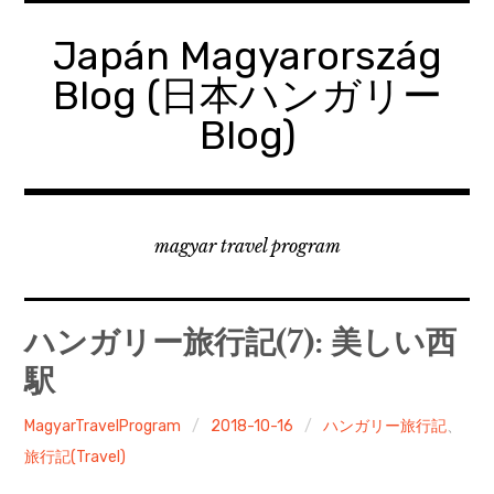
コ
ン
Japán Magyarország
テ
Blog (日本ハンガリー
ン
ツ
Blog)
へ
移
動
magyar travel program
ハンガリー旅行記(7): 美しい西
駅
MagyarTravelProgram
2018-10-16
ハンガリー旅行記
、
旅行記(Travel)