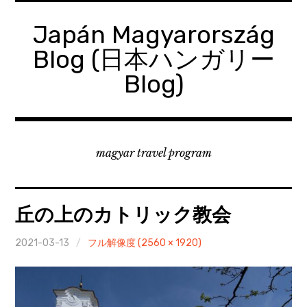
コ
ン
Japán Magyarország
テ
Blog (日本ハンガリー
ン
ツ
Blog)
へ
移
動
magyar travel program
丘の上のカトリック教会
2021-03-13
フル解像度 (2560 × 1920)