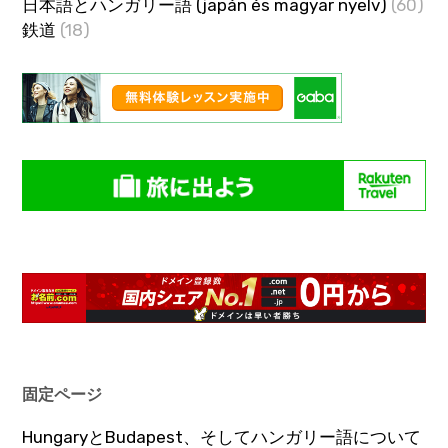
日本語とハンガリー語 (japán és magyar nyelv)
(60)
鉄道
(18)
固定ページ
HungaryとBudapest、そしてハンガリー語について