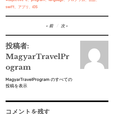
swift、アプリ、iOS
投
前
次
稿
ナ
投稿者:
ビ
MagyarTravelPr
ゲ
ー
ogram
シ
MagyarTravelProgram のすべての
ョ
投稿を表示
ン
コメントを残す