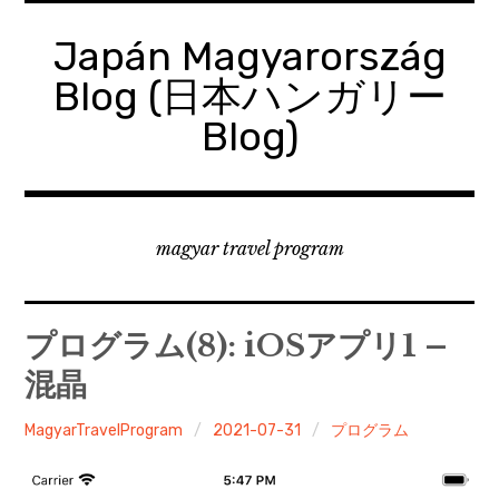
コ
ン
Japán Magyarország
テ
Blog (日本ハンガリー
ン
ツ
Blog)
へ
移
動
magyar travel program
プログラム(8): iOSアプリ1 –
混晶
MagyarTravelProgram
2021-07-31
プログラム