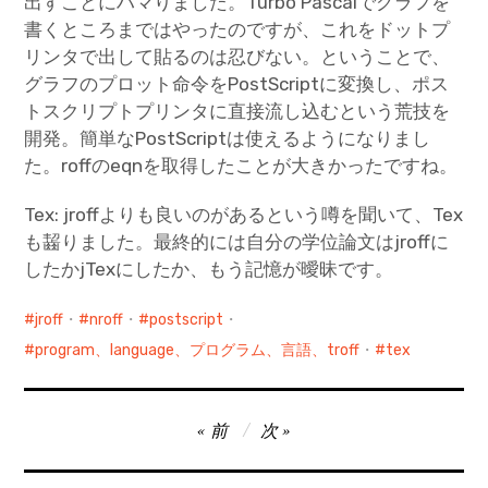
出すことにハマりました。Turbo Pascalでグラフを
書くところまではやったのですが、これをドットプ
リンタで出して貼るのは忍びない。ということで、
グラフのプロット命令をPostScriptに変換し、ポス
トスクリプトプリンタに直接流し込むという荒技を
開発。簡単なPostScriptは使えるようになりまし
た。roffのeqnを取得したことが大きかったですね。
Tex: jroffよりも良いのがあるという噂を聞いて、Tex
も齧りました。最終的には自分の学位論文はjroffに
したかjTexにしたか、もう記憶が曖昧です。
jroff
・
nroff
・
postscript
・
program、language、プログラム、言語、troff
・
tex
投
前
次
稿