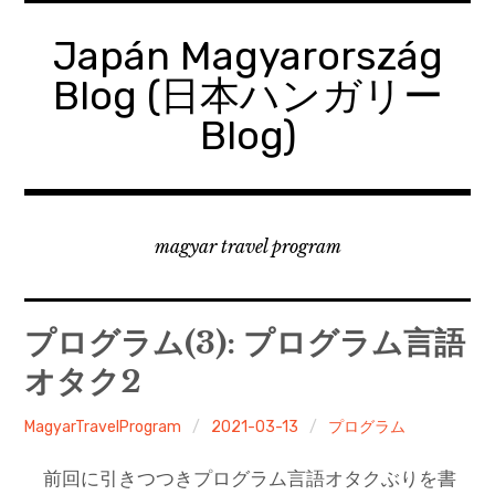
コ
ン
Japán Magyarország
テ
Blog (日本ハンガリー
ン
ツ
Blog)
へ
移
動
magyar travel program
プログラム(3): プログラム言語
オタク2
MagyarTravelProgram
2021-03-13
プログラム
前回に引きつつきプログラム言語オタクぶりを書