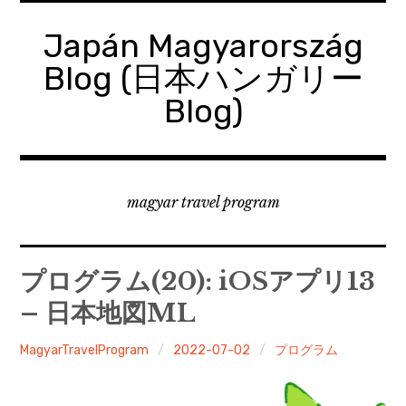
コ
ン
Japán Magyarország
テ
Blog (日本ハンガリー
ン
ツ
Blog)
へ
移
動
magyar travel program
プログラム(20): iOSアプリ13
– 日本地図ML
MagyarTravelProgram
2022-07-02
プログラム