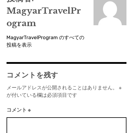
ビ
MagyarTravelPr
ゲ
ー
ogram
シ
MagyarTravelProgram のすべての
ョ
投稿を表示
ン
コメントを残す
メールアドレスが公開されることはありません。
※
が付いている欄は必須項目です
コメント
※