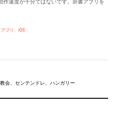
動作速度が十分ではないです。辞書アプリを
t、アプリ、iOS
ック教会、センテンドレ、ハンガリー