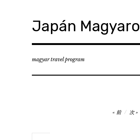
コ
ン
テ
Japán Magyar
ン
ツ
へ
移
動
magyar travel program
投
前
次
稿
ナ