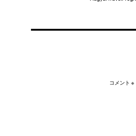
ョ
ン
コメント
※