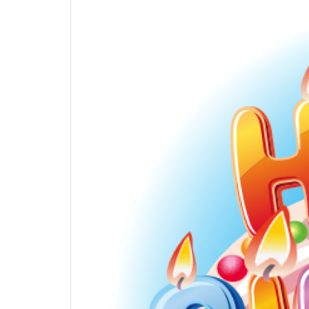
ビ
ゲ
ー
シ
ョ
ン