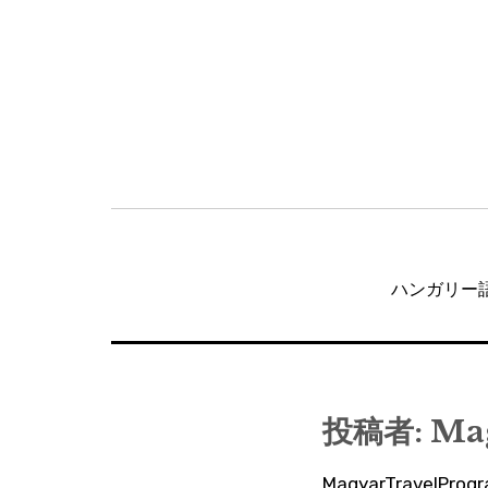
投
稿
ハンガリー語
ナ
ビ
ゲ
ー
投稿者:
Ma
シ
MagyarTravelP