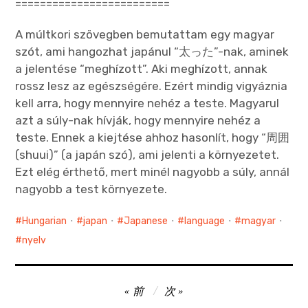
=========================
A múltkori szövegben bemutattam egy magyar
szót, ami hangozhat japánul “太った”-nak, aminek
a jelentése “meghízott”. Aki meghízott, annak
rossz lesz az egészségére. Ezért mindig vigyáznia
kell arra, hogy mennyire nehéz a teste. Magyarul
azt a súly-nak hívják, hogy mennyire nehéz a
teste. Ennek a kiejtése ahhoz hasonlít, hogy “周囲
(shuui)” (a japán szó), ami jelenti a környezetet.
Ezt elég érthető, mert minél nagyobb a súly, annál
nagyobb a test környezete.
Hungarian
・
japan
・
Japanese
・
language
・
magyar
・
nyelv
投
前
次