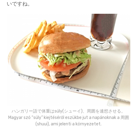
いですね。
ハンガリー語で体重はsúly(シューイ)、周囲を連想させる。
Magyar szó “súly” kiejtéséről eszükbe jut a napánoknak a 周囲
(shuui), ami jelenti a környezetet.