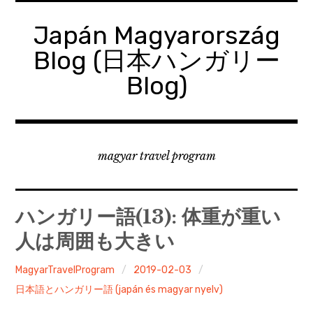
コ
ン
Japán Magyarország
テ
Blog (日本ハンガリー
ン
ツ
Blog)
へ
移
動
magyar travel program
ハンガリー語(13): 体重が重い
人は周囲も大きい
MagyarTravelProgram
2019-02-03
日本語とハンガリー語 (japán és magyar nyelv)