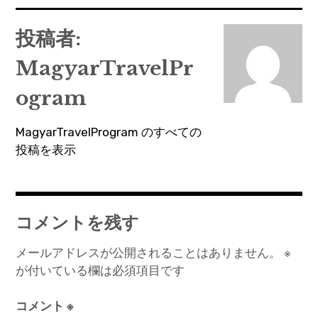
稿
ナ
投稿者:
ビ
MagyarTravelPr
ゲ
ー
ogram
シ
MagyarTravelProgram のすべての
ョ
投稿を表示
ン
コメントを残す
メールアドレスが公開されることはありません。
※
が付いている欄は必須項目です
コメント
※