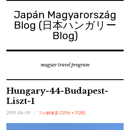
コ
ン
Japán Magyarország
テ
Blog (日本ハンガリー
ン
ツ
Blog)
へ
移
動
magyar travel program
Hungary-44-Budapest-
Liszt-1
2019-06-09
フル解像度 (1296 × 1728)