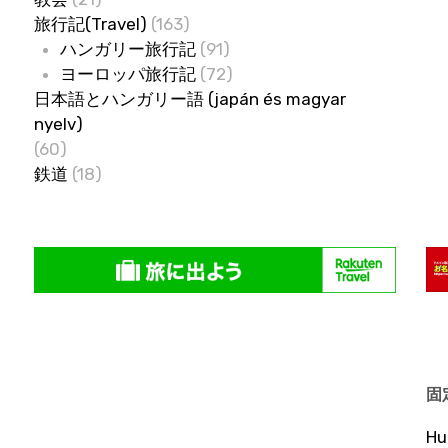
旅行記(Travel)
(163)
ハンガリー旅行記
(91)
ヨーロッパ旅行記
(72)
日本語とハンガリー語 (japán és magyar
nyelv)
(60)
鉄道
(18)
固
H