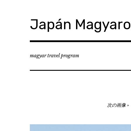
コ
ン
テ
Japán Magyar
ン
ツ
へ
移
動
magyar travel program
Image
次の画像
navigation