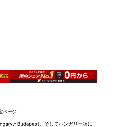
定ページ
ungaryとBudapest、そしてハンガリー語に