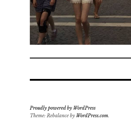
Proudly powered by WordPress
Theme: Rebalance by
WordPress.com
.