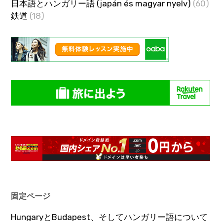
日本語とハンガリー語 (japán és magyar nyelv)
(60)
鉄道
(18)
固定ページ
HungaryとBudapest、そしてハンガリー語について