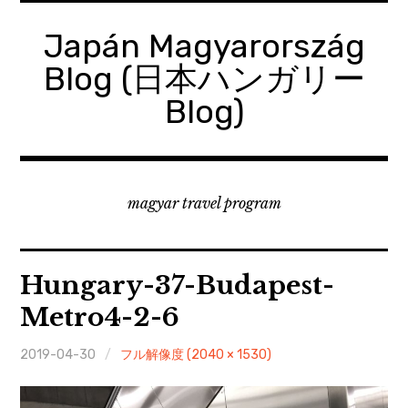
コ
ン
Japán Magyarország
テ
Blog (日本ハンガリー
ン
ツ
Blog)
へ
移
動
magyar travel program
Hungary-37-Budapest-
Metro4-2-6
2019-04-30
フル解像度 (2040 × 1530)