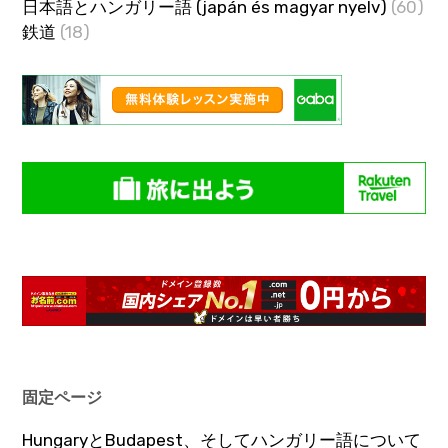
日本語とハンガリー語 (japán és magyar nyelv)
(60)
鉄道
(18)
固定ページ
HungaryとBudapest、そしてハンガリー語について