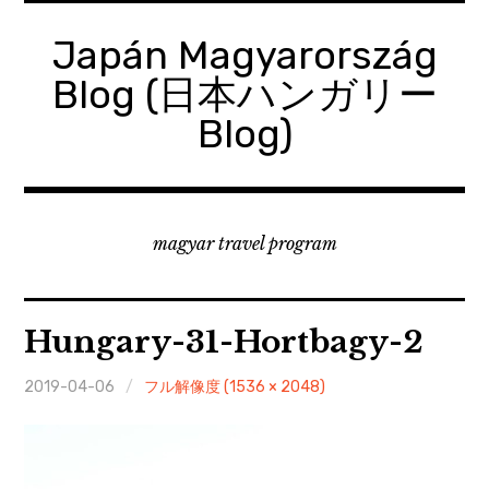
コ
ン
Japán Magyarország
テ
Blog (日本ハンガリー
ン
ツ
Blog)
へ
移
動
magyar travel program
Hungary-31-Hortbagy-2
2019-04-06
フル解像度 (1536 × 2048)