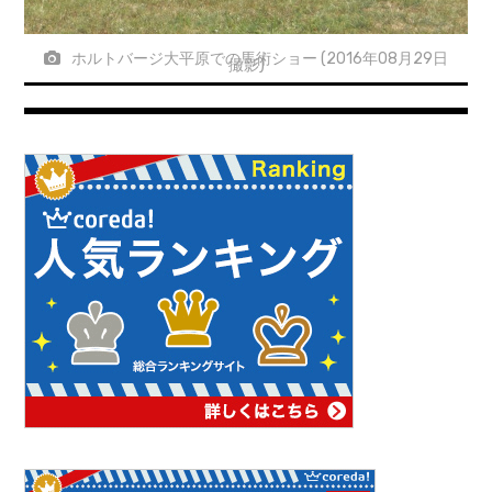
ホルトバージ大平原での馬術ショー (2016年08月29日
撮影)