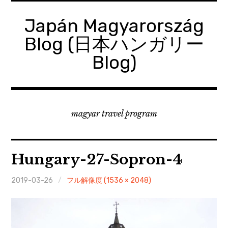
コ
ン
Japán Magyarország
テ
Blog (日本ハンガリー
ン
ツ
Blog)
へ
移
動
magyar travel program
Hungary-27-Sopron-4
2019-03-26
フル解像度 (1536 × 2048)