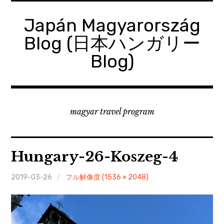
コ
ン
Japán Magyarország
テ
Blog (日本ハンガリー
ン
ツ
Blog)
へ
移
動
magyar travel program
Hungary-26-Koszeg-4
2019-03-26
フル解像度 (1536 × 2048)