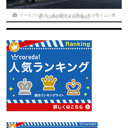
ケーセグの教会。左が聖ヤコブ教会、右が聖イムレ教
会 。(2016年03月26日撮影)