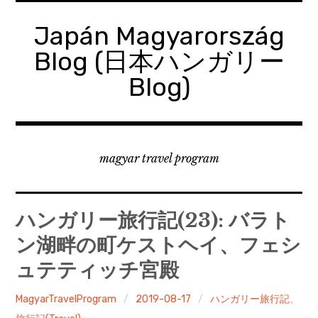
コ
ン
Japán Magyarország
テ
Blog (日本ハンガリー
ン
ツ
Blog)
へ
移
動
magyar travel program
ハンガリー旅行記(23): バラト
ン湖畔の町ケストヘイ、フェシ
ュテティッチ宮殿
MagyarTravelProgram
2019-08-17
ハンガリー旅行記
、