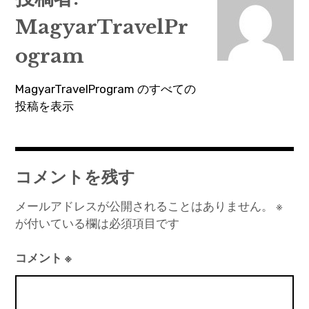
ビ
MagyarTravelPr
ゲ
ー
ogram
シ
MagyarTravelProgram のすべての
ョ
投稿を表示
ン
コメントを残す
メールアドレスが公開されることはありません。
※
が付いている欄は必須項目です
コメント
※