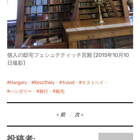
個人の邸宅フェシュテティッチ宮殿 (2015年10月10
日撮影)
Hungary
・
Keszthely
・
travel
・
ケストヘイ
・
ハンガリー
・
旅行
・
観光
投
前
次
稿
ナ
投稿者: