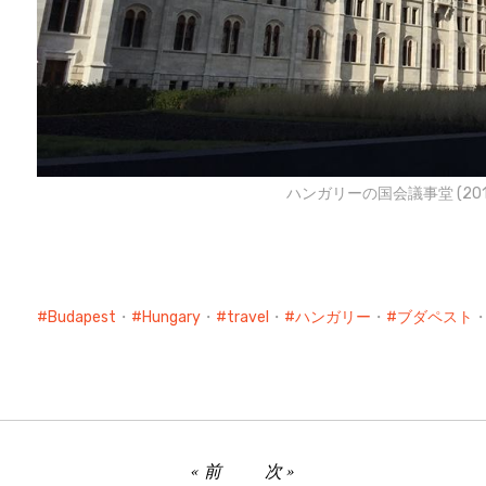
ハンガリーの国会議事堂 (201
Budapest
・
Hungary
・
travel
・
ハンガリー
・
ブダペスト
前
次