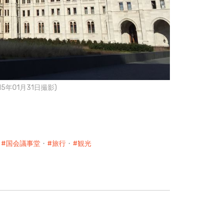
5年01月31日撮影)
・
国会議事堂
・
旅行
・
観光