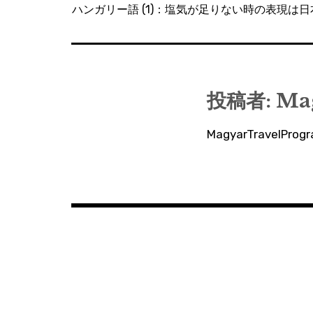
稿
ハンガリー語 (1)：塩気が足りない時の表現は
ナ
ビ
ゲ
ー
投稿者:
Ma
シ
MagyarTravelP
ョ
ン