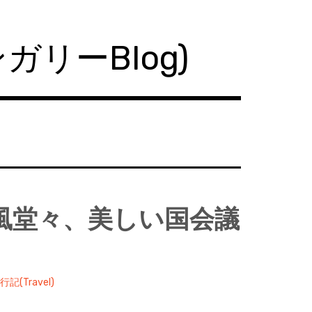
ハンガリーBlog)
威風堂々、美しい国会議
行記(Travel)