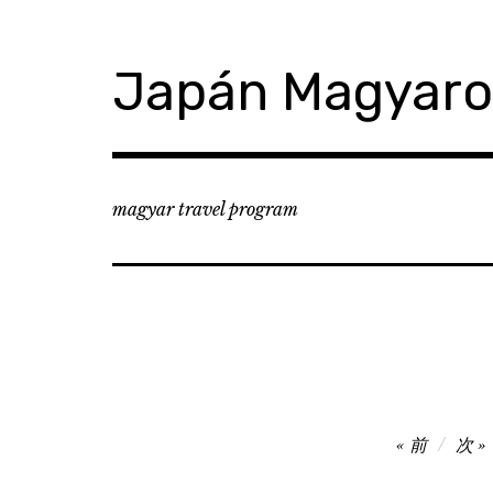
コ
ン
テ
Japán Magyar
ン
ツ
へ
移
動
magyar travel program
投
前
次
稿