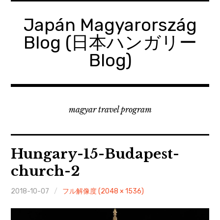
コ
ン
Japán Magyarország
テ
Blog (日本ハンガリー
ン
ツ
Blog)
へ
移
動
magyar travel program
Hungary-15-Budapest-
church-2
2018-10-07
フル解像度 (2048 × 1536)