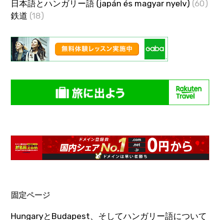
日本語とハンガリー語 (japán és magyar nyelv)
(60)
鉄道
(18)
固定ページ
HungaryとBudapest、そしてハンガリー語について