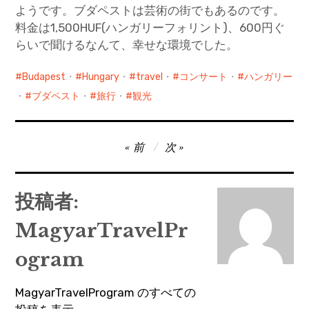
ようです。ブダペストは芸術の街でもあるのです。
料金は1,500HUF(ハンガリーフォリント)、600円ぐ
らいで聞けるなんて、幸せな環境でした。
Budapest
・
Hungary
・
travel
・
コンサート
・
ハンガリー
・
ブダペスト
・
旅行
・
観光
投
前
次
稿
ナ
投稿者:
ビ
MagyarTravelPr
ゲ
ー
ogram
シ
MagyarTravelProgram のすべての
ョ