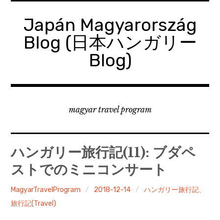
コ
ン
Japán Magyarország
テ
Blog (日本ハンガリー
ン
ツ
Blog)
へ
移
動
magyar travel program
ハンガリー旅行記(11): ブダペ
ストでのミニコンサート
MagyarTravelProgram
2018-12-14
ハンガリー旅行記
、
旅行記(Travel)