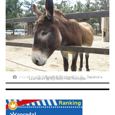
ハンガリー語で馬の所有形はlova(ロバ)。Japánul a
szamarat 驢馬(roba)-nak mondják.