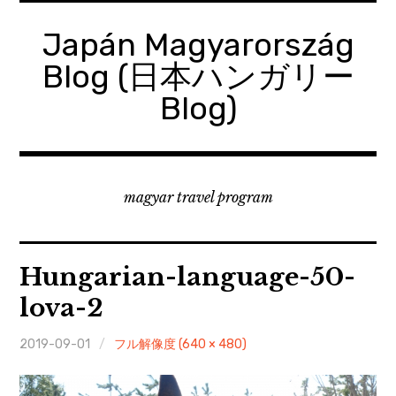
コ
ン
Japán Magyarország
テ
Blog (日本ハンガリー
ン
ツ
Blog)
へ
移
動
magyar travel program
Hungarian-language-50-
lova-2
2019-09-01
フル解像度 (640 × 480)