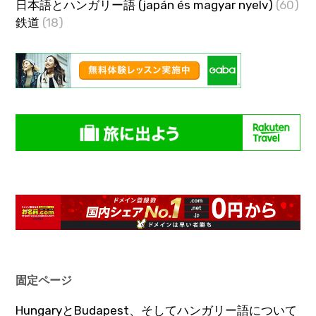
日本語とハンガリー語 (japán és magyar nyelv)
(60)
鉄道
(18)
固定ページ
HungaryとBudapest、そしてハンガリー語について