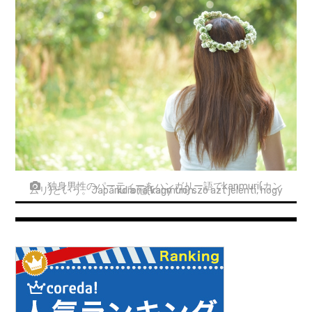
独身男性のパーティーをハンガリー語でkanmuri(カン
ムリ)という。Japánul a 冠(kanmuri) szó azt jelenti, hogy korona vagy trón.