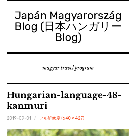
コ
ン
Japán Magyarország
テ
Blog (日本ハンガリー
ン
ツ
Blog)
へ
移
動
magyar travel program
Hungarian-language-48-
kanmuri
2019-09-01
フル解像度 (640 × 427)