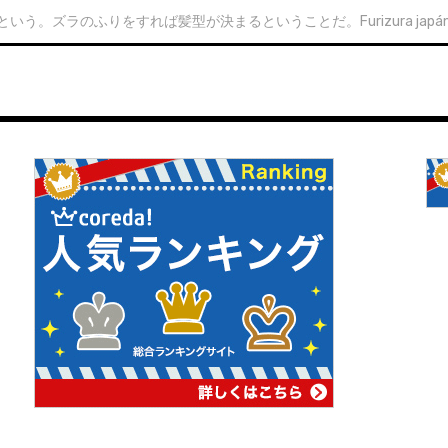
のふりをすれば髪型が決まるということだ。Furizura japánul is azt jelent