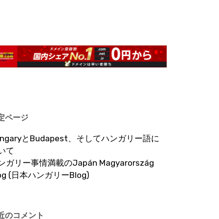
定ページ
ungaryとBudapest、そしてハンガリー語に
いて
ンガリー事情満載のJapán Magyarország
log (日本ハンガリーBlog)
近のコメント