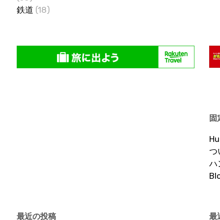
鉄道
(18)
固
H
つ
ハ
B
最近の投稿
最