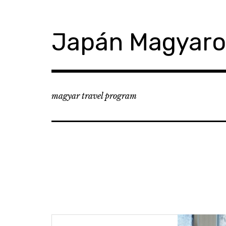
コ
ン
テ
Japán Magyar
ン
ツ
へ
移
動
magyar travel program