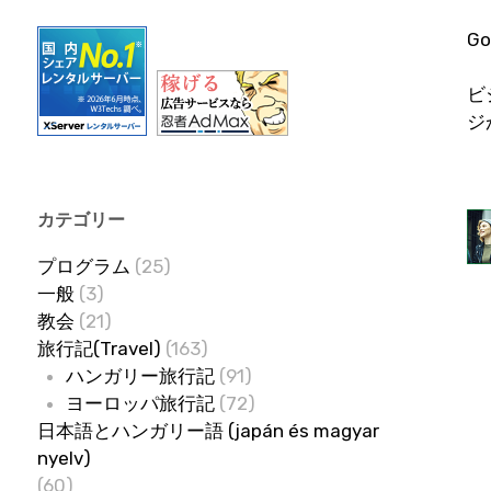
G
ビ
ジ
カテゴリー
プログラム
(25)
一般
(3)
教会
(21)
旅行記(Travel)
(163)
ハンガリー旅行記
(91)
ヨーロッパ旅行記
(72)
日本語とハンガリー語 (japán és magyar
nyelv)
(60)