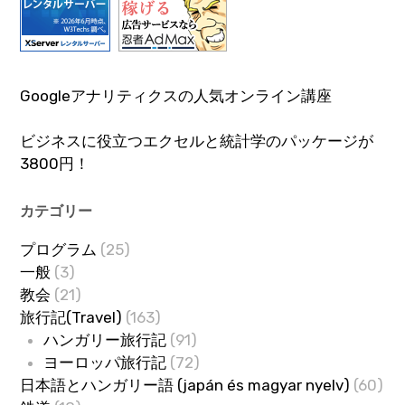
Googleアナリティクスの人気オンライン講座
ビジネスに役立つエクセルと統計学のパッケージが
3800円！
カテゴリー
プログラム
(25)
一般
(3)
教会
(21)
旅行記(Travel)
(163)
ハンガリー旅行記
(91)
ヨーロッパ旅行記
(72)
日本語とハンガリー語 (japán és magyar nyelv)
(60)