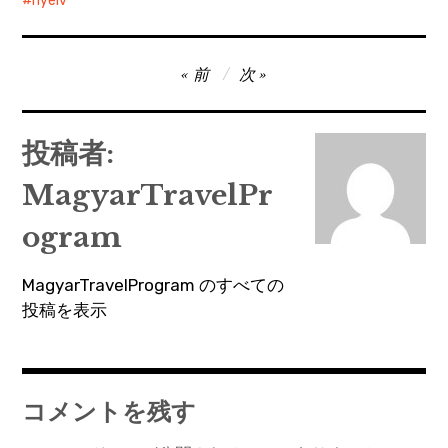
nyelv
投
前
次
稿
ナ
投稿者:
ビ
MagyarTravelPr
ゲ
ー
ogram
シ
MagyarTravelProgram のすべての
ョ
投稿を表示
ン
コメントを残す