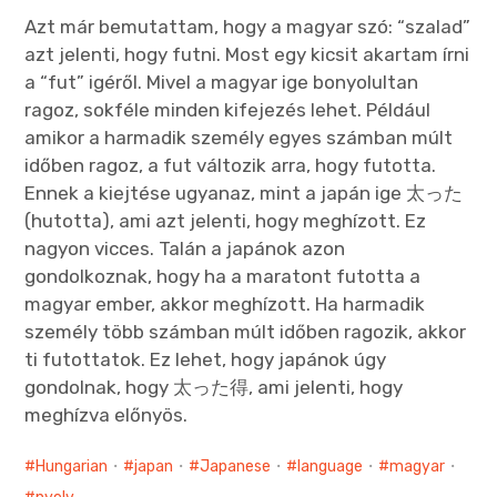
Azt már bemutattam, hogy a magyar szó: “szalad”
azt jelenti, hogy futni. Most egy kicsit akartam írni
a “fut” igéről. Mivel a magyar ige bonyolultan
ragoz, sokféle minden kifejezés lehet. Például
amikor a harmadik személy egyes számban múlt
időben ragoz, a fut változik arra, hogy futotta.
Ennek a kiejtése ugyanaz, mint a japán ige 太った
(hutotta), ami azt jelenti, hogy meghízott. Ez
nagyon vicces. Talán a japánok azon
gondolkoznak, hogy ha a maratont futotta a
magyar ember, akkor meghízott. Ha harmadik
személy több számban múlt időben ragozik, akkor
ti futottatok. Ez lehet, hogy japánok úgy
gondolnak, hogy 太った得, ami jelenti, hogy
meghízva előnyös.
Hungarian
・
japan
・
Japanese
・
language
・
magyar
・