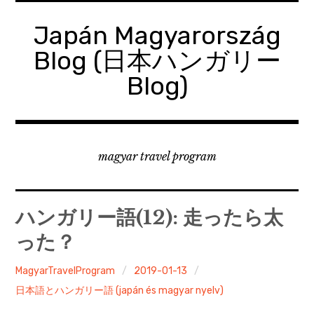
コ
ン
Japán Magyarország
テ
Blog (日本ハンガリー
ン
ツ
Blog)
へ
移
動
magyar travel program
ハンガリー語(12): 走ったら太
った？
MagyarTravelProgram
2019-01-13
日本語とハンガリー語 (japán és magyar nyelv)