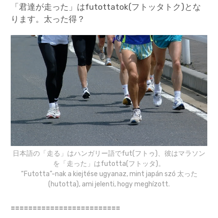
「君達が走った」はfutottatok(フトッタトク)とな
ります。太った得？
日本語の「走る」はハンガリー語でfut(フトゥ)、彼はマラソン
を「走った」はfutotta(フトッタ)。
“Futotta”-nak a kiejtése ugyanaz, mint japán szó 太った
(hutotta), ami jelenti, hogy meghízott.
=========================