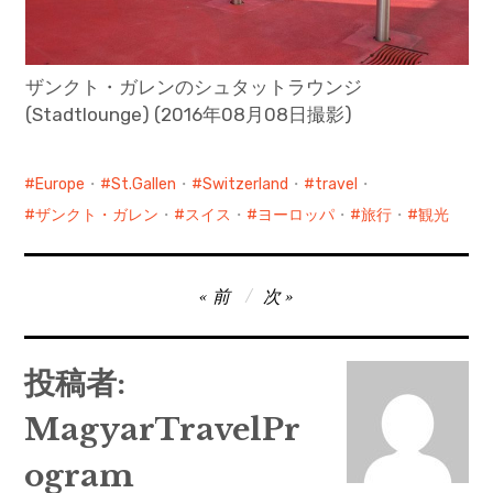
ザンクト・ガレンのシュタットラウンジ
(Stadtlounge) (2016年08月08日撮影)
Europe
・
St.Gallen
・
Switzerland
・
travel
・
ザンクト・ガレン
・
スイス
・
ヨーロッパ
・
旅行
・
観光
投
前
次
稿
ナ
投稿者:
ビ
MagyarTravelPr
ゲ
ー
ogram