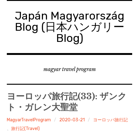
コ
ン
Japán Magyarország
テ
Blog (日本ハンガリー
ン
ツ
Blog)
へ
移
動
magyar travel program
ヨーロッパ旅行記(33): ザンク
ト・ガレン大聖堂
MagyarTravelProgram
2020-03-21
ヨーロッパ旅行記
、
旅行記(Travel)