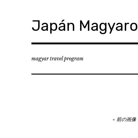
コ
ン
テ
Japán Magyar
ン
ツ
へ
移
動
magyar travel program
Image
前の画像
navigation