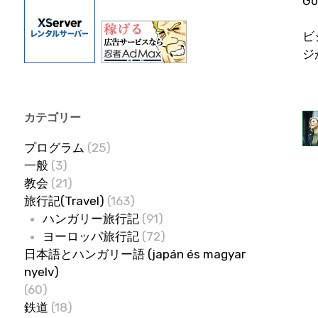
G
ビ
ジ
カテゴリー
プログラム
(25)
一般
(3)
教会
(21)
旅行記(Travel)
(163)
ハンガリー旅行記
(91)
ヨーロッパ旅行記
(72)
日本語とハンガリー語 (japán és magyar
nyelv)
(60)
鉄道
(18)