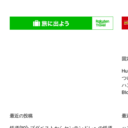
固
H
つ
ハ
B
最近の投稿
最