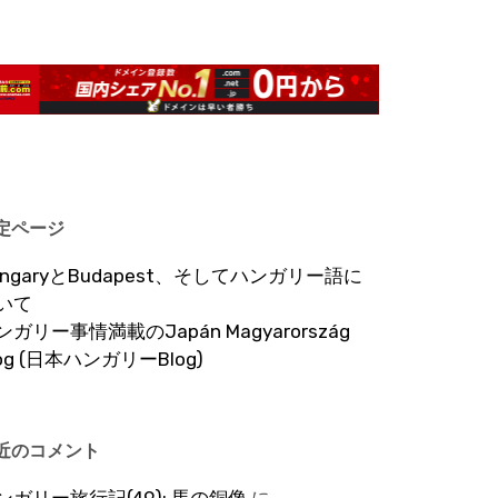
定ページ
ungaryとBudapest、そしてハンガリー語に
いて
ンガリー事情満載のJapán Magyarország
log (日本ハンガリーBlog)
近のコメント