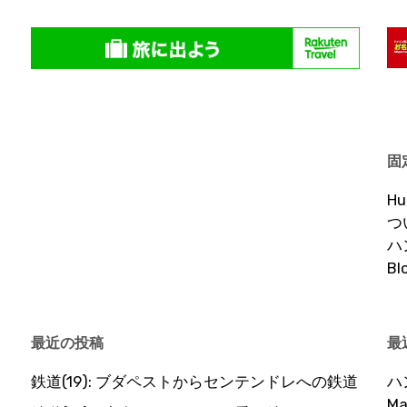
固
H
つ
ハ
B
最近の投稿
最
鉄道(19): ブダペストからセンテンドレへの鉄道
ハ
Ma