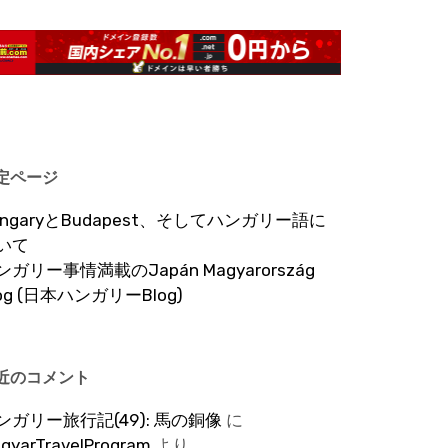
定ページ
ungaryとBudapest、そしてハンガリー語に
いて
ンガリー事情満載のJapán Magyarország
log (日本ハンガリーBlog)
近のコメント
ンガリー旅行記(49): 馬の銅像
に
gyarTravelProgram
より