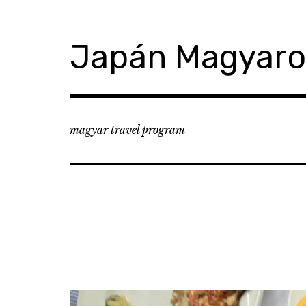
コ
ン
テ
Japán Magyar
ン
ツ
へ
移
動
magyar travel program