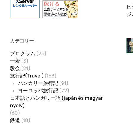
ビ
ジ
カテゴリー
プログラム
(25)
一般
(3)
教会
(21)
旅行記(Travel)
(163)
ハンガリー旅行記
(91)
ヨーロッパ旅行記
(72)
日本語とハンガリー語 (japán és magyar
nyelv)
(60)
鉄道
(18)