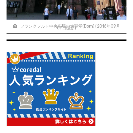
フランクフルト中央広場の大聖堂(Dom) (2016年09月
07日撮影)