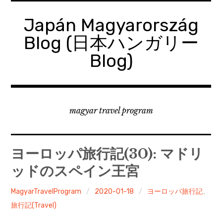
コ
ン
Japán Magyarország
テ
Blog (日本ハンガリー
ン
ツ
Blog)
へ
移
動
magyar travel program
ヨーロッパ旅行記(30): マドリ
ッドのスペイン王宮
MagyarTravelProgram
2020-01-18
ヨーロッパ旅行記
、
旅行記(Travel)