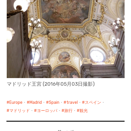
マドリッド王宮 (2016年05月03日撮影)
Europe
・
Madrid
・
Spain
・
travel
・
スペイン
・
マドリッド
・
ヨーロッパ
・
旅行
・
観光