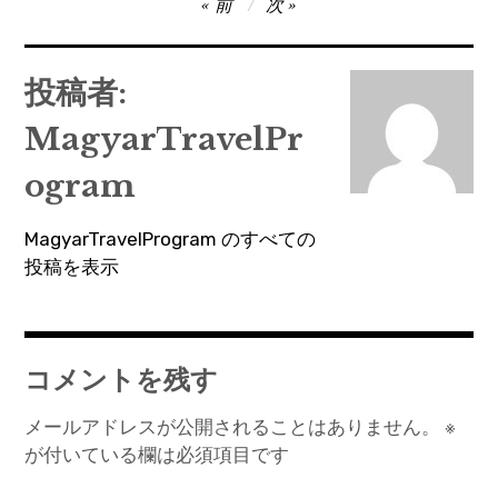
投
前
次
稿
ナ
投稿者:
ビ
MagyarTravelPr
ゲ
ー
ogram
シ
MagyarTravelProgram のすべての
ョ
投稿を表示
ン
コメントを残す
メールアドレスが公開されることはありません。
※
が付いている欄は必須項目です