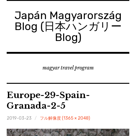
コ
ン
Japán Magyarország
テ
Blog (日本ハンガリー
ン
ツ
Blog)
へ
移
動
magyar travel program
Europe-29-Spain-
Granada-2-5
2019-03-23
フル解像度 (1365 × 2048)