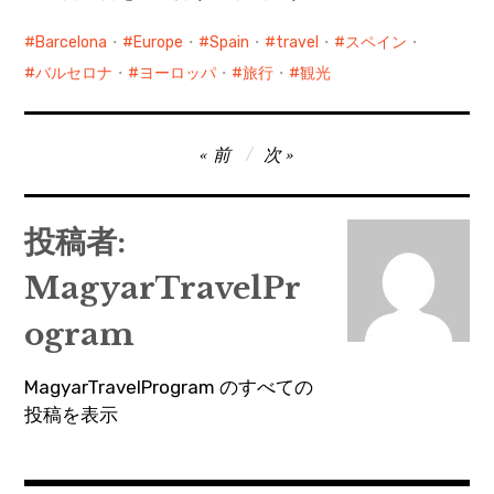
Barcelona
・
Europe
・
Spain
・
travel
・
スペイン
・
バルセロナ
・
ヨーロッパ
・
旅行
・
観光
投
前
次
稿
ナ
投稿者:
ビ
MagyarTravelPr
ゲ
ー
ogram
シ
MagyarTravelProgram のすべての
ョ
投稿を表示
ン