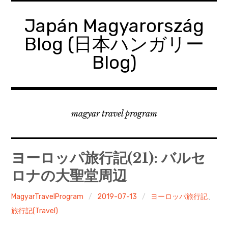
コ
ン
Japán Magyarország
テ
Blog (日本ハンガリー
ン
ツ
Blog)
へ
移
動
magyar travel program
ヨーロッパ旅行記(21): バルセ
ロナの大聖堂周辺
MagyarTravelProgram
2019-07-13
ヨーロッパ旅行記
、
旅行記(Travel)