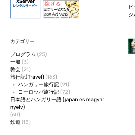
ビ
ジ
カテゴリー
プログラム
(25)
一般
(3)
教会
(21)
旅行記(Travel)
(163)
ハンガリー旅行記
(91)
ヨーロッパ旅行記
(72)
日本語とハンガリー語 (japán és magyar
nyelv)
(60)
鉄道
(18)