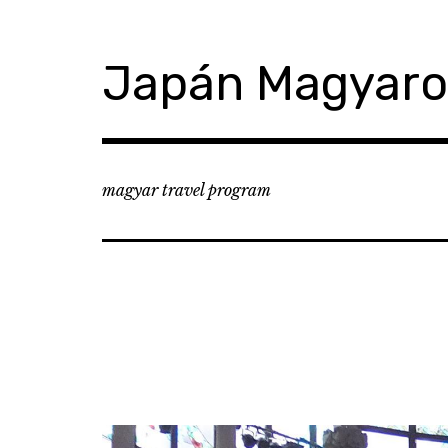
コ
ン
テ
Japán Magyar
ン
ツ
へ
移
動
magyar travel program