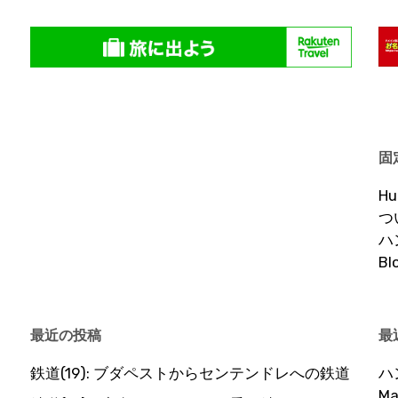
固
H
つ
ハ
B
最近の投稿
最
鉄道(19): ブダペストからセンテンドレへの鉄道
ハ
Ma