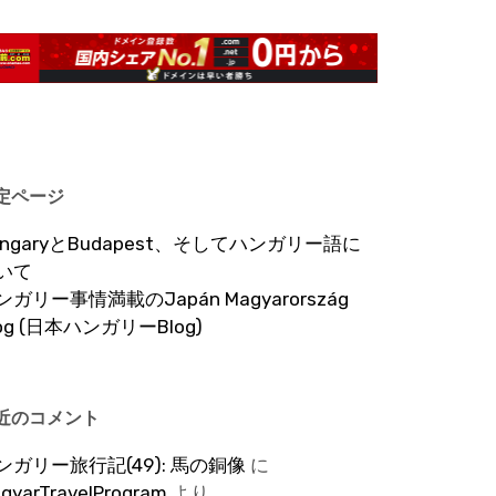
定ページ
ungaryとBudapest、そしてハンガリー語に
いて
ンガリー事情満載のJapán Magyarország
log (日本ハンガリーBlog)
近のコメント
ンガリー旅行記(49): 馬の銅像
に
gyarTravelProgram
より