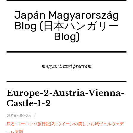
コ
ン
Japán Magyarország
テ
Blog (日本ハンガリー
ン
ツ
Blog)
へ
移
動
magyar travel program
Europe-2-Austria-Vienna-
Castle-1-2
2018-08-23
戻る: ヨーロッパ旅行記(2): ウイーンの美しいお城ヴェルヴェデ
ーレ宮殿