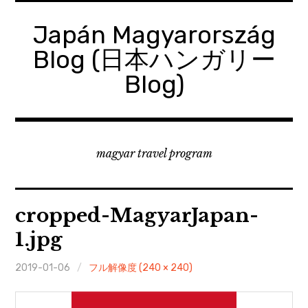
コ
ン
Japán Magyarország
テ
Blog (日本ハンガリー
ン
ツ
Blog)
へ
移
動
magyar travel program
cropped-MagyarJapan-
1.jpg
2019-01-06
フル解像度 (240 × 240)